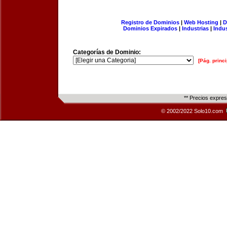
Registro de Dominios
|
Web Hosting
|
D
Dominios Expirados
|
Industrias
|
Indu
Categorías de Dominio:
[Pág. princi
** Precios expre
© 2002/2022 Solo10.com