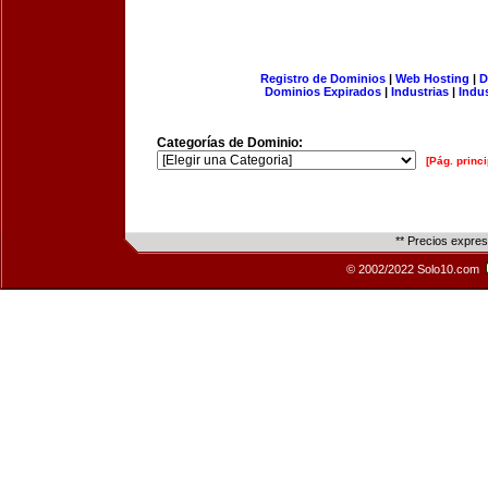
Registro de Dominios
|
Web Hosting
|
D
Dominios Expirados
|
Industrias
|
Indu
Categorías de Dominio:
[Pág. princi
** Precios expre
© 2002/2022 Solo10.com