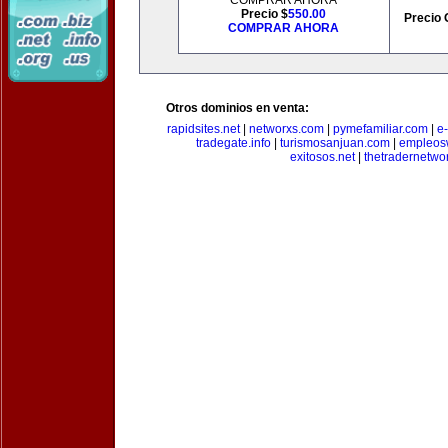
COMPRAR AHORA
Precio $
550.00
Precio 
COMPRAR AHORA
Otros dominios en venta:
rapidsites.net
|
networxs.com
|
pymefamiliar.com
|
e
tradegate.info
|
turismosanjuan.com
|
empleos
exitosos.net
|
thetradernetwo