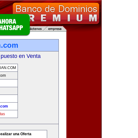
n.com
 puesto en Venta
UAN.COM
.com
.com
tas
ealizar una Oferta