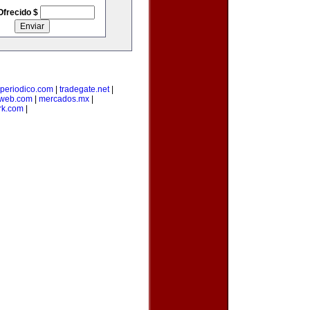
Ofrecido $
-periodico.com
|
tradegate.net
|
web.com
|
mercados.mx
|
rk.com
|