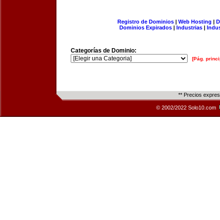
Registro de Dominios
|
Web Hosting
|
D
Dominios Expirados
|
Industrias
|
Indu
Categorías de Dominio:
[Pág. princi
** Precios expre
© 2002/2022 Solo10.com