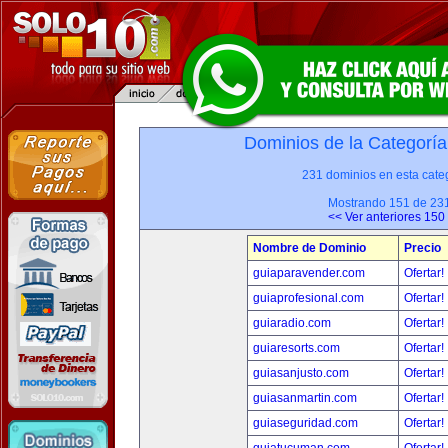
Dominios de la Categoría
231 dominios en esta categ
Mostrando 151 de 23
<< Ver anteriores 150
Nombre de Dominio
Precio
guiaparavender.com
Ofertar!
guiaprofesional.com
Ofertar!
guiaradio.com
Ofertar!
guiaresorts.com
Ofertar!
guiasanjusto.com
Ofertar!
guiasanmartin.com
Ofertar!
guiaseguridad.com
Ofertar!