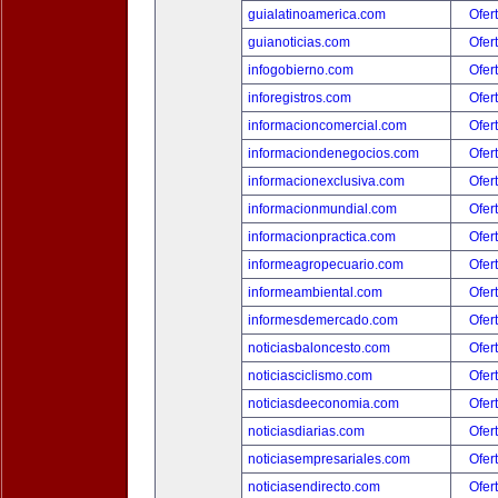
guialatinoamerica.com
Ofer
guianoticias.com
Ofer
infogobierno.com
Ofer
inforegistros.com
Ofer
informacioncomercial.com
Ofer
informaciondenegocios.com
Ofer
informacionexclusiva.com
Ofer
informacionmundial.com
Ofer
informacionpractica.com
Ofer
informeagropecuario.com
Ofer
informeambiental.com
Ofer
informesdemercado.com
Ofer
noticiasbaloncesto.com
Ofer
noticiasciclismo.com
Ofer
noticiasdeeconomia.com
Ofer
noticiasdiarias.com
Ofer
noticiasempresariales.com
Ofer
noticiasendirecto.com
Ofer