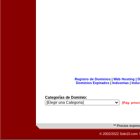
Registro de Dominios
|
Web Hosting
|
D
Dominios Expirados
|
Industrias
|
Indu
Categorías de Dominio:
[Pág. princi
** Precios expre
© 2002/2022 Solo10.com