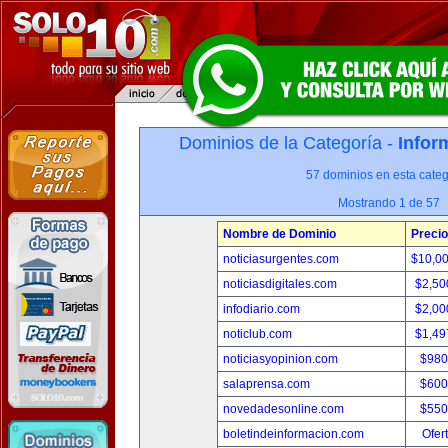
Dominios de la Categoría -
Infor
57 dominios en esta categ
Mostrando 1 de 57
Nombre de Dominio
Precio
noticiasurgentes.com
$10,0
noticiasdigitales.com
$2,50
infodiario.com
$2,00
noticlub.com
$1,49
noticiasyopinion.com
$980
salaprensa.com
$600
novedadesonline.com
$550
boletindeinformacion.com
Ofer