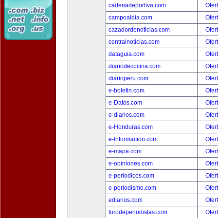
cadenadeportiva.com
Ofer
campoaldia.com
Ofer
cazadordenoticias.com
Ofer
centralnoticias.com
Ofer
dataguia.com
Ofer
diariodecocina.com
Ofer
diarioperu.com
Ofer
e-boletin.com
Ofer
e-Datos.com
Ofer
e-diarios.com
Ofer
e-Honduras.com
Ofer
e-Informacion.com
Ofer
e-mapa.com
Ofer
e-opiniones.com
Ofer
e-periodicos.com
Ofer
e-periodismo.com
Ofer
ediarios.com
Ofer
forodeperiodistas.com
Ofer