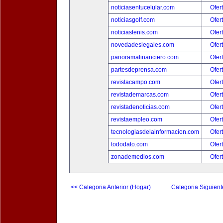
noticiasentucelular.com
Ofer
noticiasgolf.com
Ofer
noticiastenis.com
Ofer
novedadeslegales.com
Ofer
panoramafinanciero.com
Ofer
partesdeprensa.com
Ofer
revistacampo.com
Ofer
revistademarcas.com
Ofer
revistadenoticias.com
Ofer
revistaempleo.com
Ofer
tecnologiasdelainformacion.com
Ofer
tododato.com
Ofer
zonademedios.com
Ofer
<< Categoria Anterior (Hogar)
Categoria Siguient